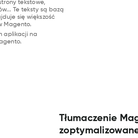
strony tekstowe,
ów... Te teksty są bazą
jduje się większość
 w Magento.
h aplikacji na
agento.
Tłumaczenie Mag
zoptymalizowan