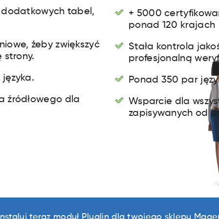
 dodatkowych tabel,
+ 5000 certyfikowa
ponad 120 krajach
iowe, żeby zwiększyć
Stała kontrola jak
 strony.
profesjonalną wery
języka.
Ponad 350 par jęz
a źródłowego dla
Wsparcie dla wszys
zapisywanych od p
instaluj teraz moduł Pluglin dla twojego sklepu Mage