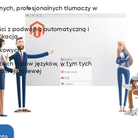
nych, profesjonalnych tłumaczy w
ości z podwójną automatyczną i
fikacją
ykowych
tkich typów języków, w tym tych
rawej do lewej
nto