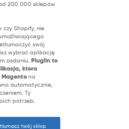
nad 200 000 sklepów
czy Shopify, nie
umożliwiającego
rzetłumaczyć swój
isz wybrać aplikację
ym zadaniu.
Pluglin to
likacja, która
p Magento
na
równo automatycznie,
czeniem. Ty
oich potrzeb.
etłumacz twój sklep