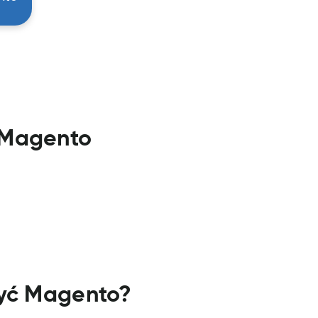
z Magento
yć Magento?