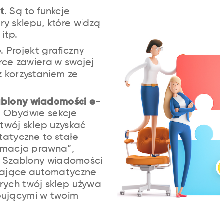
t
. Są to funkcje
y sklepu, które widzą
itp.
o
. Projekt graficzny
e zawiera w swojej
z korzystaniem ze
ablony wiadomości e-
. Obydwie sekcje
wój sklep uzyskać
statyczne to stałe
ormacja prawna”,
). Szablony wiadomości
wiające automatyczne
rych twój sklep używa
pującymi w twoim