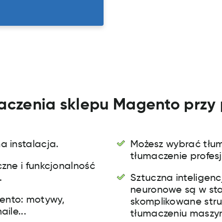
maczenia sklepu Magento przy
a instalacja.
Możesz wybrać tłu
tłumaczenie profes
czne i funkcjonalność
.
Sztuczna inteligen
neuronowe są w sta
ento: motywy,
skomplikowane stru
ile...
tłumaczeniu masz