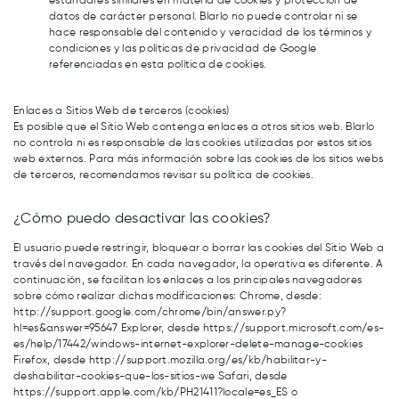
estándares similares en materia de cookies y protección de
datos de carácter personal. Blarlo no puede controlar ni se
hace responsable del contenido y veracidad de los términos y
condiciones y las políticas de privacidad de Google
referenciadas en esta política de cookies.
Enlaces a Sitios Web de terceros (cookies)
Es posible que el Sitio Web contenga enlaces a otros sitios web. Blarlo
no controla ni es responsable de las cookies utilizadas por estos sitios
web externos. Para más información sobre las cookies de los sitios webs
de terceros, recomendamos revisar su política de cookies.
¿Cómo puedo desactivar las cookies?
El usuario puede restringir, bloquear o borrar las cookies del Sitio Web a
través del navegador. En cada navegador, la operativa es diferente. A
continuación, se facilitan los enlaces a los principales navegadores
sobre cómo realizar dichas modificaciones: Chrome, desde:
http://support.google.com/chrome/bin/answer.py?
hl=es&answer=95647 Explorer, desde https://support.microsoft.com/es-
es/help/17442/windows-internet-explorer-delete-manage-cookies
Firefox, desde http://support.mozilla.org/es/kb/habilitar-y-
deshabilitar-cookies-que-los-sitios-we Safari, desde
https://support.apple.com/kb/PH21411?locale=es_ES o