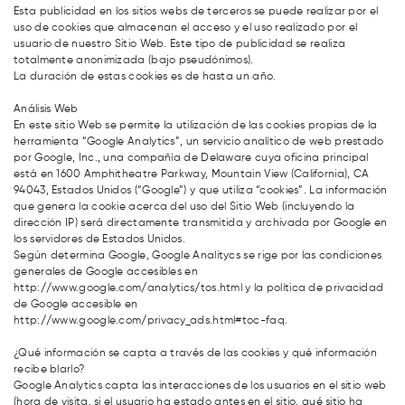
Esta publicidad en los sitios webs de terceros se puede realizar por el
uso de cookies que almacenan el acceso y el uso realizado por el
usuario de nuestro Sitio Web. Este tipo de publicidad se realiza
totalmente anonimizada (bajo pseudónimos).
La duración de estas cookies es de hasta un año.
Análisis Web
En este sitio Web se permite la utilización de las cookies propias de la
herramienta “Google Analytics”, un servicio analítico de web prestado
por Google, Inc., una compañía de Delaware cuya oficina principal
está en 1600 Amphitheatre Parkway, Mountain View (California), CA
94043, Estados Unidos (“Google”) y que utiliza “cookies”. La información
que genera la cookie acerca del uso del Sitio Web (incluyendo la
dirección IP) será directamente transmitida y archivada por Google en
los servidores de Estados Unidos.
Según determina Google, Google Analitycs se rige por las condiciones
generales de Google accesibles en
http://www.google.com/analytics/tos.html y la política de privacidad
de Google accesible en
http://www.google.com/privacy_ads.html#toc-faq.
¿Qué información se capta a través de las cookies y qué información
recibe blarlo?
Google Analytics capta las interacciones de los usuarios en el sitio web
(hora de visita, si el usuario ha estado antes en el sitio, qué sitio ha