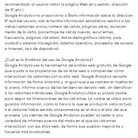
recomendado al usuario visitar la página Web en cuestión, dirección
de IP, etc.).
Google Analytics no proporciona a Blarlo información sobre la dirección
IP real del usuario; solo le facilita información estadística relativa a las
visitas (visitantes únicos, número de visitas, páginas vistas, duración
media de la visita, porcentaje de visitas nuevas, recurrentes,
frecuencia, páginas visitadas), datos demográficos (idioma, país,
ciudad) o sistema (navegador, sistema operativo, proveedor de acceso
a Internet, tipo de dispositivo).
¿Cuál es la finalidad del uso de Google Analytics?
Google Analytics es la herramienta de análisis web gratuita de Google
que ayuda a los propietarios de los sitios web a comprender cómo
interactúan los visitantes con su sitio web. Google Analytics recopila
información de forma anónima y, al igual que si se rastrearan huellas en
la arena, informa acerca de las tendencias del sitio web, sin identificar
a los visitantes individuales. Google Analytics utiliza su propia cookie
para seguir las interacciones de los visitantes. La cookie se utiliza para
guardar información, como la hora a la que se produjo la visita actual,
si el visitante había estado anteriormente en el sitio o el sitio del que
proviene. Los clientes de Google Analytics pueden acceder a una
variedad de informes acerca del modo en el que los visitantes
interactúan con sus sitios web, de forma que puedan mejorarlos y
hacerlos más localizables.