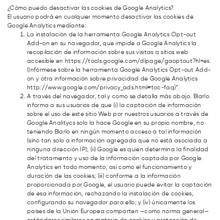
¿Cómo puedo desactivar las cookies de Google Analytics?
El usuario podrá en cualquier momento desactivar las cookies de
Google Analytics mediante:
La instalación de la herramienta Google Analytics Opt-out
Add-on en su navegador, que impide a Google Analytics la
recopilación de información sobre sus visitas a sitios web
accesible en https://tools.google.com/dlpage/gaoptout?hl=es.
(Infórmese sobre la herramienta Google Analytics Opt-out Add-
on y otra información sobre privacidad de Google Analytics
http://www.google.com/privacy_ads.html#toc-faq)”.
A través del navegador, tal y como se detalla más abajo. Blarlo
informa a sus usuarios de que (i) la captación de información
sobre el uso de este sitio Web por nuestros usuarios a través de
Google Analitycs solo la hace Google en su propio nombre, no
teniendo Blarlo en ningún momento acceso a tal información
(sino tan solo a información agregada que no está asociada a
ninguna dirección IP); (ii) Google es quien determina la finalidad
del tratamiento y uso de la información captada por Google
Analytics en todo momento, así como el funcionamiento y
duración de las cookies; (iii) conforme a la información
proporcionada por Google, el usuario puede evitar la captación
de esa información, rechazando la instalación de cookies,
configurando su navegador para ello; y (iv) únicamente los
países de la Unión Europea comparten —como norma general—